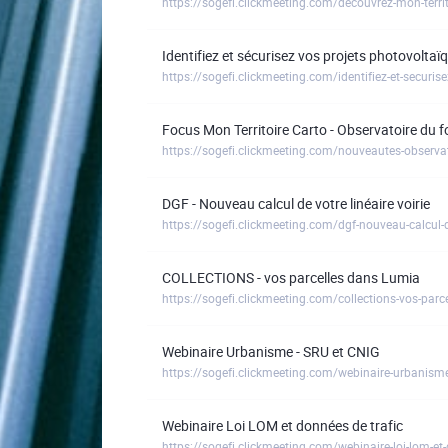
https://sogefi.clickmeeting.com/decouvrez-mon-territ
Identifiez et sécurisez vos projets photovolta
https://sogefi.clickmeeting.com/identifiez-et-securis
Focus Mon Territoire Carto - Observatoire du f
https://sogefi.clickmeeting.com/nouveautes-observato
DGF - Nouveau calcul de votre linéaire voirie
https://sogefi.clickmeeting.com/dgf-nouveau-calcul-de
COLLECTIONS - vos parcelles dans Lumia
https://sogefi.clickmeeting.com/collections-vos-parc
Webinaire Urbanisme - SRU et CNIG
https://sogefi.clickmeeting.com/webinaire-urbanisme
Webinaire Loi LOM et données de trafic
https://sogefi.clickmeeting.com/webinaire-loi-lom-et-