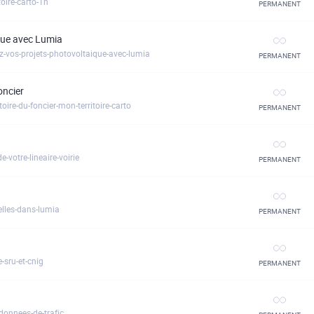
oire-carto-1h
PERMANENT
ïque avec Lumia
ez-vos-projets-photovoltaique-avec-lumia
PERMANENT
oncier
ire-du-foncier-mon-territoire-carto
PERMANENT
-votre-lineaire-voirie
PERMANENT
elles-dans-lumia
PERMANENT
-sru-et-cnig
PERMANENT
donnees-de-trafic