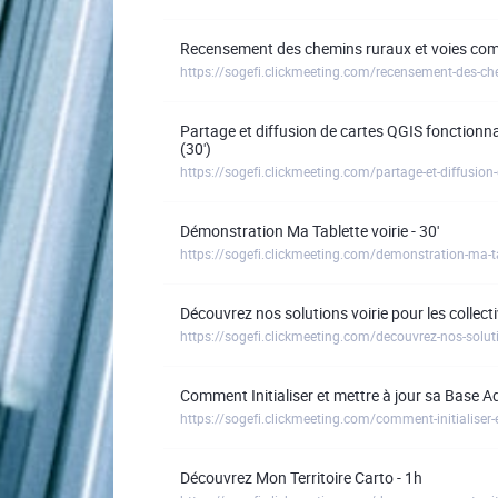
Recensement des chemins ruraux et voies c
https://sogefi.clickmeeting.com/recensement-des-c
Partage et diffusion de cartes QGIS fonctionnal
(30')
Démonstration Ma Tablette voirie - 30'
https://sogefi.clickmeeting.com/demonstration-ma-tab
Découvrez nos solutions voirie pour les collect
https://sogefi.clickmeeting.com/decouvrez-nos-solutio
Comment Initialiser et mettre à jour sa Base 
https://sogefi.clickmeeting.com/comment-initialiser-e
Découvrez Mon Territoire Carto - 1h