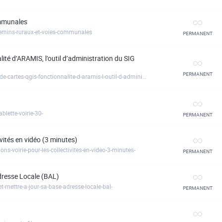
ommunales
hemins-ruraux-et-voies-communales
PERMANENT
ité d’ARAMIS, l’outil d’administration du SIG
PERMANENT
https://sogefi.clickmeeting.com/partage-et-diffusion-de-cartes-qgis-fonctionnalite-d-aramis-l-outil-d-administration-du-sig-30-
lette-voirie-30-
PERMANENT
ivités en vidéo (3 minutes)
ns-voirie-pour-les-collectivites-en-video-3-minutes-
PERMANENT
Adresse Locale (BAL)
t-mettre-a-jour-sa-base-adresse-locale-bal-
PERMANENT